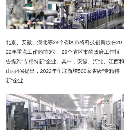
北京、安徽、湖北等
24
个省区市将科技创新放在
20
22
年重点工作的前
3
位。
29
个省区市的政府工作报
告提到“专精特新”企业。其中，安徽、河北、江西和
山西
4
省提出，
2022
年争取新增
500
家省级“专精特
新”企业。