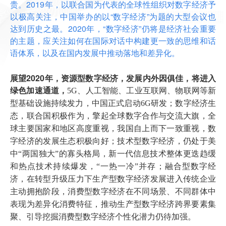
贵。2019年，以联合国为代表的全球性组织对数字经济予
以极高关注，中国举办的以“数字经济”为题的大型会议也
达到历史之最。2020年，“数字经济”仍将是经济社会重要
的主题，应关注如何在国际对话中构建更一致的思维和话
语体系，以及在国内发展中推动落地和差异化。
展望2020年，资源型数字经济，发展内外因俱佳，将进入
绿色加速通道
，
5G、人工智能、工业互联网、物联网等新
型基础设施持续发力，中国正式启动6G研发；数字经济生
态，联合国积极作为，擎起全球数字合作与交流大旗，全
球主要国家和地区高度重视，我国自上而下一致重视，数
字经济的发展生态积极向好；技术型数字经济，仍处于美
中“两国独大”的寡头格局，新一代信息技术整体更迭趋缓
和热点技术持续爆发，“一热一冷”并存；融合型数字经
济，在转型升级压力下生产型数字经济发展进入传统企业
主动拥抱阶段，消费型数字经济在不同场景、不同群体中
表现为差异化消费特征，推动生产型数字经济跨界要素集
聚、引导挖掘消费型数字经济个性化潜力仍待加强。